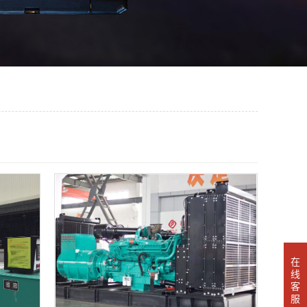
在
线
客
服