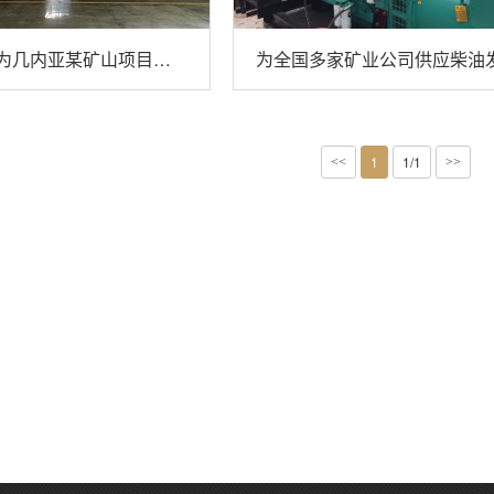
扬州福康斯为几内亚某矿山项目提供机组
1
1/1
<<
>>