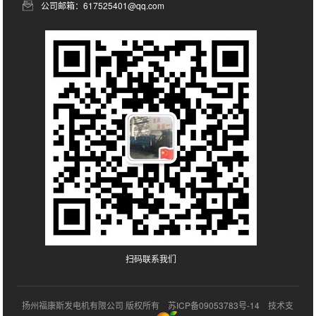
公司邮箱：617525401@qq.com
扫码联系我们
扬州福康斯发电机有限公司 版权所有
苏ICP备09053783号-14
技术支